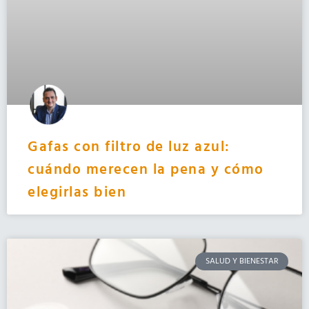
Gafas con filtro de luz azul:
cuándo merecen la pena y cómo
elegirlas bien
SALUD Y BIENESTAR