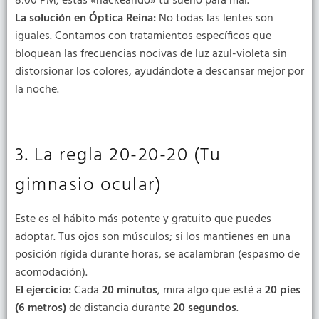
8:00 PM, estás «hackeando» tu sueño para mal.
La solución en Óptica Reina:
No todas las lentes son
iguales. Contamos con tratamientos específicos que
bloquean las frecuencias nocivas de luz azul-violeta sin
distorsionar los colores, ayudándote a descansar mejor por
la noche.
3. La regla 20-20-20 (Tu
gimnasio ocular)
Este es el hábito más potente y gratuito que puedes
adoptar. Tus ojos son músculos; si los mantienes en una
posición rígida durante horas, se acalambran (espasmo de
acomodación).
El ejercicio:
Cada
20 minutos
, mira algo que esté a
20 pies
(6 metros)
de distancia durante
20 segundos
.