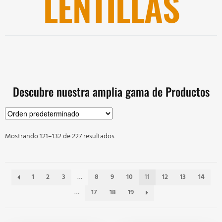
LENTILLAS
Descubre nuestra amplia gama de Productos
Mostrando 121–132 de 227 resultados
1
2
3
…
8
9
10
11
12
13
14
…
17
18
19