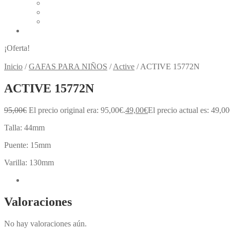
Alcon Líquidos y Gotas
Bausch & Lomb Líquidos y Gotas
Cione Líquidos y Gotas
BLOG
¡Oferta!
Inicio
/
GAFAS PARA NIÑOS
/
Active
/
ACTIVE 15772N
ACTIVE 15772N
95,00
€
El precio original era: 95,00€.
49,00
€
El precio actual es: 49,00
Talla: 44mm
Puente: 15mm
Varilla: 130mm
Valoraciones (0)
Valoraciones
No hay valoraciones aún.