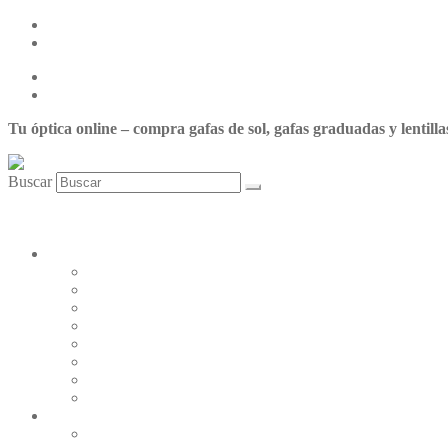
Centro de ayuda
Nuestras tiendas
Centro de ayuda
Nuestras tiendas
Tu óptica online – compra gafas de sol, gafas graduadas y lentilla
Buscar
0,00
€
0
Carrito
Mi cuenta
LENTILLAS
Johnson&Johnson
Servilens
Cooper Vision
Cione
Bausch & Lomb
Tiedra
Alcon
Zeiss-Wöhlk
GAFAS GRADUADAS
Ralph Lauren