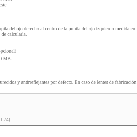
este
vídeo
a pupila del ojo derecho al centro de la pupila del ojo izquierdo medida e
de calcularla.
opcional)
00 MB.
urecidos y antirreflejantes por defecto. En caso de lentes de fabricació
.74)