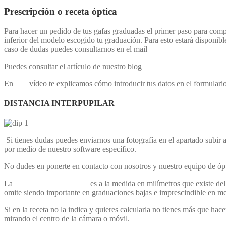
Prescripción o receta óptica
Para hacer un pedido de tus gafas graduadas el primer paso para com
inferior del modelo escogido tu graduación. Para esto estará disponible
caso de dudas puedes consultarnos en el mail
info@ortopediaopticarei
Puedes consultar el artículo de nuestro blog
Comprar gafas graduadas 
En
este
vídeo te explicamos cómo introducir tus datos en el formulario
DISTANCIA INTERPUPILAR
Si tienes dudas puedes enviarnos una fotografía en el apartado subir 
por medio de nuestro software específico.
No dudes en ponerte en contacto con nosotros y nuestro equipo de ópti
La
distancia interpupilar
es a la medida en milímetros que existe del 
omite siendo importante en graduaciones bajas e imprescindible en me
Si en la receta no la indica y quieres calcularla no tienes más que hac
mirando el centro de la cámara o móvil.