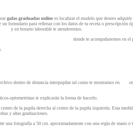
prar
gafas graduadas online
es localizar el modelo que desees adquirir 
 un formulario para rellenar con los datos de tu receta o prescripción óp
na.es
y en horario laborable te atenderemos.
paso a paso en ortopediaopticareina.es
donde te acompañaremos en el 
.
archivo dentro de distancia interpupilar tal como te mostramos en
este
ot
cos-optometristas te explicarán la forma de hacerlo.
centro de la pupila derecha al centro de la pupila izquierda. Esta medid
dias y altas graduaciones.
erte una fotografía a 50 cm. aproximadamente con una regla de mano o tarj