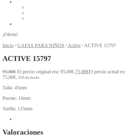
LÍQUIDOS Y GOTAS
Alcon Líquidos y Gotas
Bausch & Lomb Líquidos y Gotas
Cione Líquidos y Gotas
BLOG
¡Oferta!
Inicio
/
GAFAS PARA NIÑOS
/
Active
/
ACTIVE 15797
ACTIVE 15797
95,00
€
El precio original era: 95,00€.
75,00
€
El precio actual es:
75,00€.
IVA Incluido
Talla: 45mm
Puente: 16mm
Varilla: 135mm
Valoraciones (0)
Valoraciones