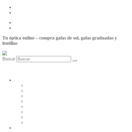
Centro de ayuda
Nuestras tiendas
Centro de ayuda
Nuestras tiendas
Tu óptica online – compra gafas de sol, gafas graduadas y
lentillas
Buscar
0,00
€
0
Carrito
Mi cuenta
LENTILLAS
Johnson&Johnson
Servilens
Cooper Vision
Cione
Bausch & Lomb
Tiedra
Alcon
Zeiss-Wöhlk
GAFAS GRADUADAS