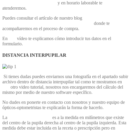
info@ortopediaopticareina.es
y en horario laborable te
atenderemos.
Puedes consultar el artículo de nuestro blog
Comprar gafas
graduadas paso a paso en ortopediaopticareina.es
donde te
acompañaremos en el proceso de compra.
En
este
vídeo te explicamos cómo introducir tus datos en el
formulario.
DISTANCIA INTERPUPILAR
Si tienes dudas puedes enviarnos una fotografía en el apartado subir
archivo dentro de distancia interpupilar tal como te mostramos en
este
otro video tutorial, nosotros nos encargaremos del cálculo del
mismo por medio de nuestro software específico.
No dudes en ponerte en contacto con nosotros y nuestro equipo de
ópticos-optometristas te explicarán la forma de hacerlo.
La
distancia interpupilar
es a la medida en milímetros que existe
del centro de la pupila derecha al centro de la pupila izquierda. Esta
medida debe estar incluida en la receta o prescripción pero en