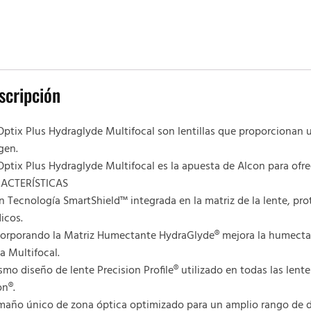
scripción
Optix Plus Hydraglyde Multifocal son lentillas que proporcionan u
gen.
Optix Plus Hydraglyde Multifocal es la apuesta de Alcon para ofre
ACTERÍSTICAS
 Tecnología SmartShield™ integrada en la matriz de la lente, pro
dicos.
corporando la Matriz Humectante HydraGlyde® mejora la humectabi
a Multifocal.
mo diseño de lente Precision Profile® utilizado en todas las lent
on®.
maño único de zona óptica optimizado para un amplio rango de d