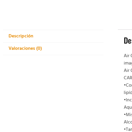
Descripción
De
Valoraciones (0)
Air 
ima
Air 
CAR
•Con
lipí
•In
Aqu
•Mis
Alc
•Ta