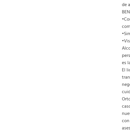
de a
BEN
•Com
comp
•Sim
•Vis
Alco
pers
es l
El 
tran
nego
cuid
Orto
caso
nue
con
ases