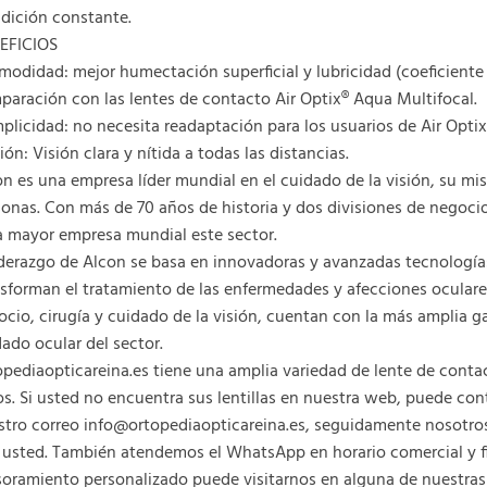
dición constante.
EFICIOS
odidad: mejor humectación superficial y lubricidad (coeficiente 
aración con las lentes de contacto Air Optix® Aqua Multifocal.
plicidad: no necesita readaptación para los usuarios de Air Optix
ión: Visión clara y nítida a todas las distancias.
n es una empresa líder mundial en el cuidado de la visión, su misi
onas. Con más de 70 años de historia y dos divisiones de negocio
a mayor empresa mundial este sector.
liderazgo de Alcon se basa en innovadoras y avanzadas tecnologí
sforman el tratamiento de las enfermedades y afecciones oculares
cio, cirugía y cuidado de la visión, cuentan con la más amplia 
ado ocular del sector.
pediaopticareina.es tiene una amplia variedad de lente de contac
s. Si usted no encuentra sus lentillas en nuestra web, puede con
stro correo info@ortopediaopticareina.es, seguidamente nosotr
 usted. También atendemos el WhatsApp en horario comercial y fi
oramiento personalizado puede visitarnos en alguna de nuestras ó