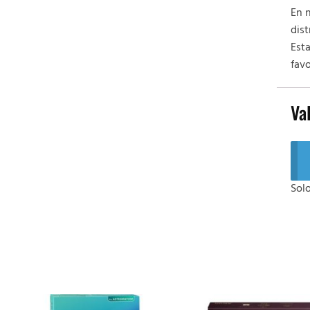
En 
dist
Est
favo
Va
Sol