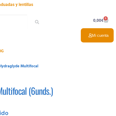
duadas y lentillas
0
0,00
€
Mi cuenta
OG
 Hydraglyde Multifocal
ultifocal (6unds.)
uido