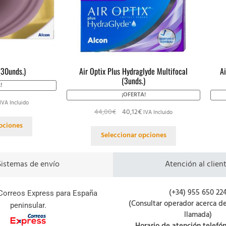
(30unds.)
Air Optix Plus Hydraglyde Multifocal
Ai
(3unds.)
!
¡OFERTA!
IVA Incluido
44,00
€
40,12
€
IVA Incluido
pciones
Seleccionar opciones
Sistemas de envío
Atención al clien
(+34) 955 650 22
Correos Express para España
(Consultar operador acerca de
peninsular.
llamada)