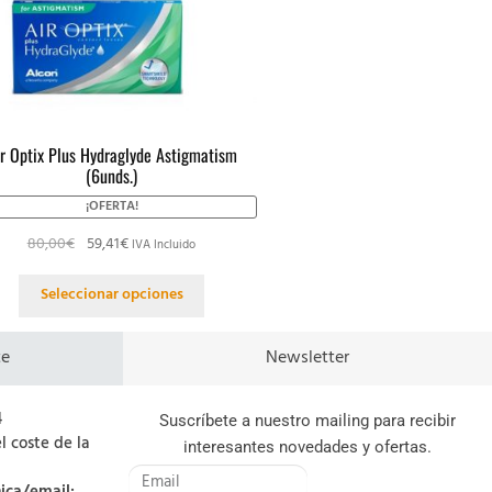
r Optix Plus Hydraglyde Astigmatism
(6unds.)
¡OFERTA!
80,00
€
59,41
€
IVA Incluido
Seleccionar opciones
te
Newsletter
4
Suscríbete a nuestro mailing para recibir
l coste de la
interesantes novedades y ofertas.