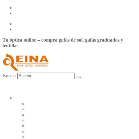
Centro de ayuda
Nuestras tiendas
Centro de ayuda
Nuestras tiendas
Tu óptica online – compra gafas de sol, gafas graduadas y
lentillas
Buscar
0,00
€
0
Carrito
Mi cuenta
LENTILLAS
Johnson&Johnson
Servilens
Cooper Vision
Cione
Bausch & Lomb
Tiedra
Alcon