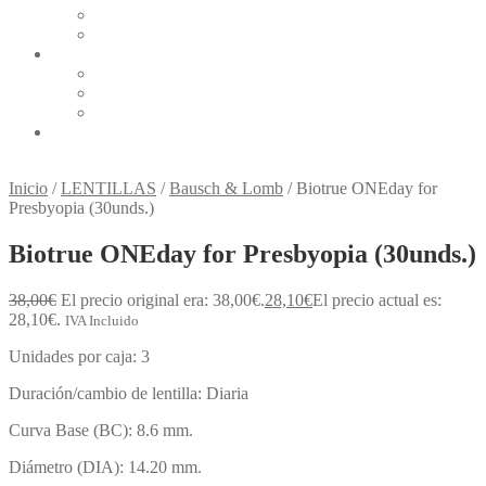
Active
Playmobil
LÍQUIDOS Y GOTAS
Alcon Líquidos y Gotas
Bausch & Lomb Líquidos y Gotas
Cione Líquidos y Gotas
BLOG
Inicio
/
LENTILLAS
/
Bausch & Lomb
/
Biotrue ONEday for
Presbyopia (30unds.)
Biotrue ONEday for Presbyopia (30unds.)
38,00
€
El precio original era: 38,00€.
28,10
€
El precio actual es:
28,10€.
IVA Incluido
Unidades por caja: 3
Duración/cambio de lentilla: Diaria
Curva Base (BC): 8.6 mm.
Diámetro (DIA): 14.20 mm.