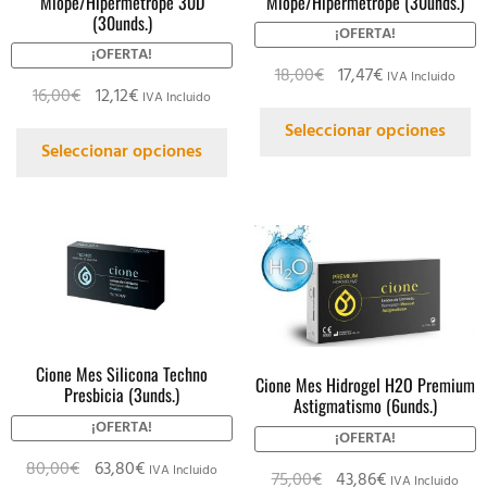
Miope/Hipermétrope 30D
Miope/Hipermétrope (30unds.)
(30unds.)
¡OFERTA!
¡OFERTA!
18,00
€
17,47
€
IVA Incluido
16,00
€
12,12
€
IVA Incluido
Seleccionar opciones
Seleccionar opciones
Cione Mes Silicona Techno
Cione Mes Hidrogel H2O Premium
Presbicia (3unds.)
Astigmatismo (6unds.)
¡OFERTA!
¡OFERTA!
80,00
€
63,80
€
IVA Incluido
75,00
€
43,86
€
IVA Incluido