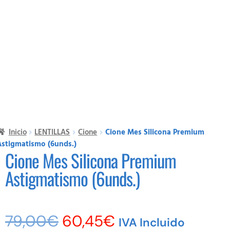
Inicio
LENTILLAS
Cione
Cione Mes Silicona Premium
Astigmatismo (6unds.)
Cione Mes Silicona Premium
Astigmatismo (6unds.)
79,00
€
60,45
€
IVA Incluido