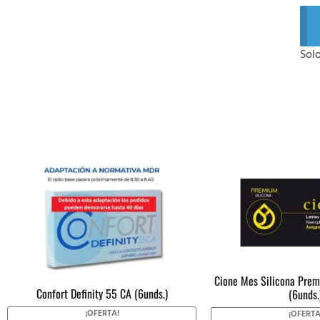
Sol
Cione Mes Silicona Pre
Confort Definity 55 CA (6unds.)
(6unds.
¡OFERTA!
¡OFERTA