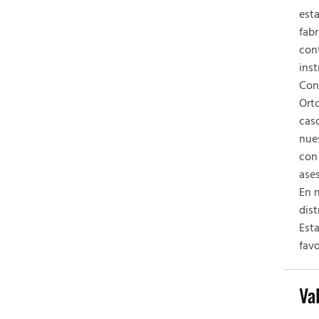
est
fabr
cont
ins
Cont
Orto
caso
nue
con
ase
En 
dist
Est
favo
Va