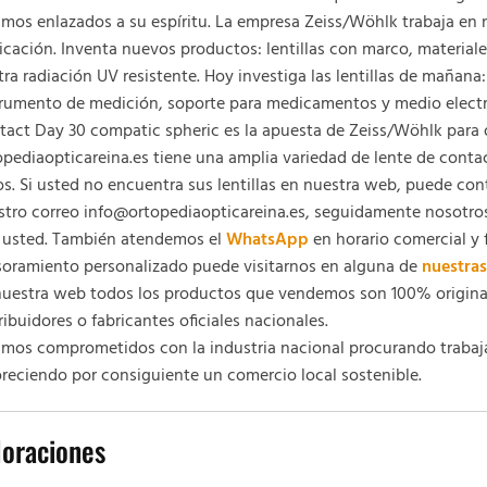
amos enlazados a su espíritu. La empresa Zeiss/Wöhlk trabaja e
icación. Inventa nuevos productos: lentillas con marco, materiale
ra radiación UV resistente. Hoy investiga las lentillas de mañana:
trumento de medición, soporte para medicamentos y medio electr
act Day 30 compatic spheric es la apuesta de Zeiss/Wöhlk para o
pediaopticareina.es tiene una amplia variedad de lente de contac
s. Si usted no encuentra sus lentillas en nuestra web, puede con
stro correo info@ortopediaopticareina.es, seguidamente nosotr
 usted. También atendemos el
WhatsApp
en horario comercial y 
soramiento personalizado puede visitarnos en alguna de
nuestras
nuestra web todos los productos que vendemos son 100% original
ribuidores o fabricantes oficiales nacionales.
amos comprometidos con la industria nacional procurando trabaj
reciendo por consiguiente un comercio local sostenible.
loraciones