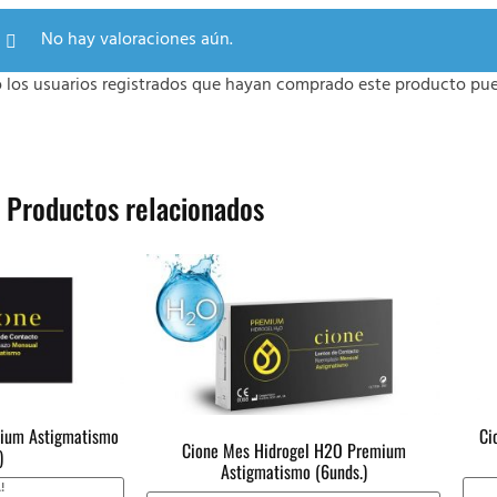
No hay valoraciones aún.
o los usuarios registrados que hayan comprado este producto pue
Productos relacionados
mium Astigmatismo
Ci
Cione Mes Hidrogel H2O Premium
)
Astigmatismo (6unds.)
!