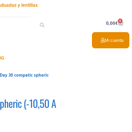
duadas y lentillas
0
0,00
€
Mi cuenta
OG
Day 30 compatic spheric
pheric (-10,50 A