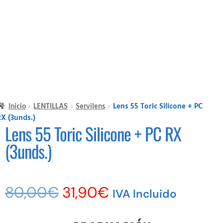
Inicio
LENTILLAS
Servilens
Lens 55 Toric Silicone + PC
X (3unds.)
Lens 55 Toric Silicone + PC RX
(3unds.)
80,00
€
31,90
€
IVA Incluido