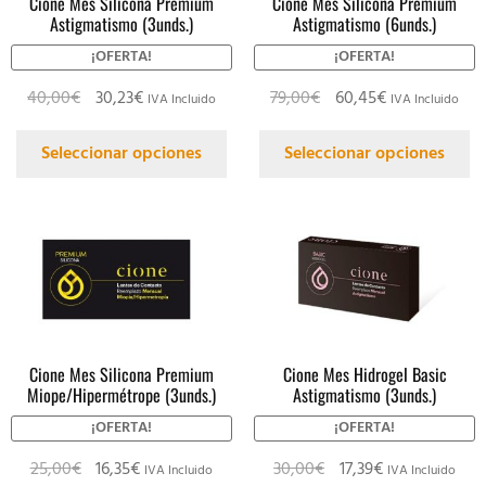
Cione Mes Silicona Premium
Cione Mes Silicona Premium
Astigmatismo (3unds.)
Astigmatismo (6unds.)
¡OFERTA!
¡OFERTA!
40,00
€
30,23
€
79,00
€
60,45
€
IVA Incluido
IVA Incluido
Seleccionar opciones
Seleccionar opciones
Cione Mes Silicona Premium
Cione Mes Hidrogel Basic
Miope/Hipermétrope (3unds.)
Astigmatismo (3unds.)
¡OFERTA!
¡OFERTA!
25,00
€
16,35
€
30,00
€
17,39
€
IVA Incluido
IVA Incluido