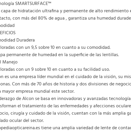
nología SMARTSURFACE™
capa de hidratación ultrafina y permanente de alto rendimiento en
tacto, con más del 80% de agua , garantiza una humedad durader
odidad
EFICIOS
odidad Duradera
aloradas con un 9,5 sobre 10 en cuanto a su comodidad.
pa permanente de humedad en la superficie de las lentillas.
il Manejo
loradas con un 9 sobre 10 en cuanto a su facilidad uso.
n es una empresa líder mundial en el cuidado de la visión, su misi
onas. Con más de 70 años de historia y dos divisiones de negocio
a mayor empresa mundial este sector.
liderazgo de Alcon se basa en innovadoras y avanzadas tecnologí
sforman el tratamiento de las enfermedades y afecciones oculares
cio, cirugía y cuidado de la visión, cuentan con la más amplia 
ado ocular del sector.
pediaopticareina.es tiene una amplia variedad de lente de contac