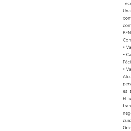
Tec
Una 
con
com
BEN
Com
• V
• Ca
Fác
• Va
Alco
pers
es l
El 
tran
nego
cuid
Orto