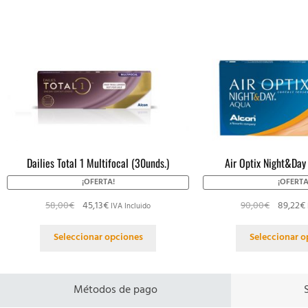
Dailies Total 1 Multifocal (30unds.)
Air Optix Night&Day
¡OFERTA!
¡OFERTA
58,00
€
45,13
€
90,00
€
89,22
€
IVA Incluido
Seleccionar opciones
Seleccionar o
Métodos de pago