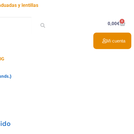
duadas y lentillas
0
0,00
€
Mi cuenta
OG
unds.)
uido