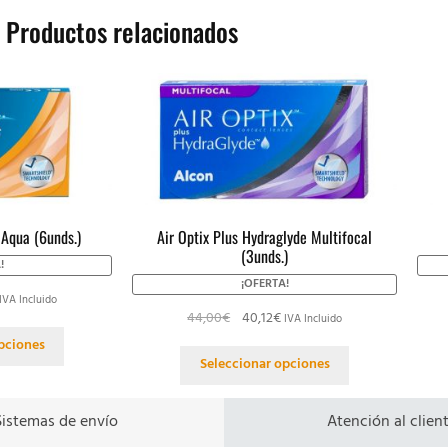
Productos relacionados
 Aqua (6unds.)
Air Optix Plus Hydraglyde Multifocal
(3unds.)
!
¡OFERTA!
IVA Incluido
44,00
€
40,12
€
IVA Incluido
pciones
Seleccionar opciones
Sistemas de envío
Atención al clien