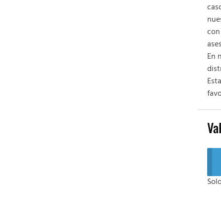
caso
nue
con
ase
En 
dist
Est
favo
Va
Sol