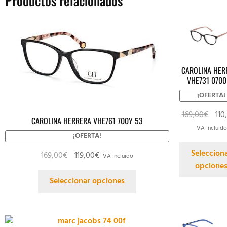
CAROLINA HER
VHE731 0700
¡OFERTA!
169,00
€
110
CAROLINA HERRERA VHE761 700Y 53
IVA Incluid
¡OFERTA!
Seleccion
169,00
€
119,00
€
IVA Incluido
opcione
Seleccionar opciones