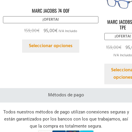
MARC JACOBS 74 00F
¡OFERTA!
MARC JACOBS
TPE
159,00
€
95,00
€
IVA Incluido
¡OFERTA!
Seleccionar opciones
159,00
€
95
IVA Incluid
Seleccion
opcione
Métodos de pago
Todos nuestros métodos de pago utilizan conexiones seguras y
están garantizados por los bancos con los que trabajamos, así
que la compra es totalmente segura.