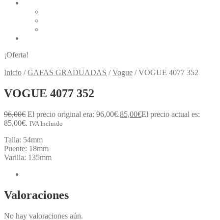
LÍQUIDOS Y GOTAS
Alcon Líquidos y Gotas
Bausch & Lomb Líquidos y Gotas
Cione Líquidos y Gotas
BLOG
¡Oferta!
Inicio
/
GAFAS GRADUADAS
/
Vogue
/
VOGUE 4077 352
VOGUE 4077 352
96,00
€
El precio original era: 96,00€.
85,00
€
El precio actual es:
85,00€.
IVA Incluido
Talla: 54mm
Puente: 18mm
Varilla: 135mm
Valoraciones (0)
Valoraciones
No hay valoraciones aún.