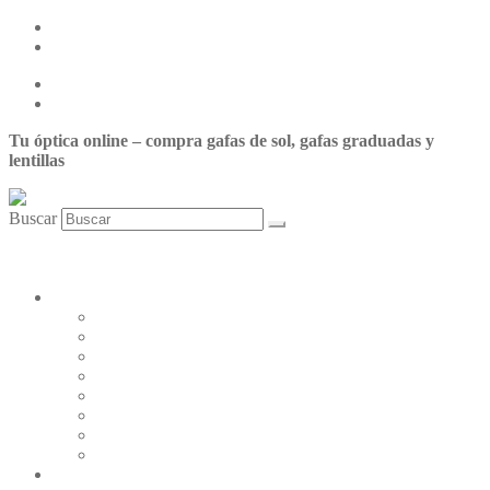
Centro de ayuda
Nuestras tiendas
Centro de ayuda
Nuestras tiendas
Tu óptica online – compra gafas de sol, gafas graduadas y
lentillas
Buscar
0,00
€
0
Carrito
Mi cuenta
LENTILLAS
Johnson&Johnson
Servilens
Cooper Vision
Cione
Bausch & Lomb
Tiedra
Alcon
Zeiss-Wöhlk
GAFAS GRADUADAS